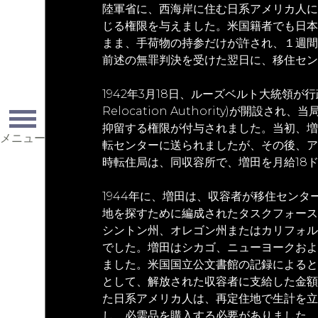
陸軍省に、西海岸に住む日系アメリカ人に
じる権限を与えました。米国籍者でも日本
まま、手荷物の持参だけが許され、１週間
前述の無罪判決を受けた翌日に、移住セン
1942年3月18日、ルーズベルト大統領が行
Relocation Authority)が開
抑留する権限が付与されました。当初、増
メニュー
転センターに送られましたが、その後、ア
時転住局は、同収容所で、増田を月給18
1944年に、増田は、収容者が移住セン
地を探すために編成されたタスクフォース
シントン州、オレゴン州またはカリフォル
でした。増田はシカゴ、ニューヨークおよ
ました。米国国立公文書館の記録によると
として、解放された収容者に支給した金額
た日系アメリカ人は、再定住地で生計を立
し、必需品を購入する必要がありました。