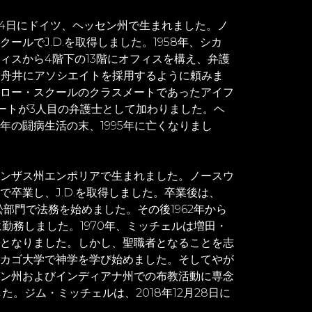
1月4日にドイツ、ヘッセン州で生まれました。ノ
ールでJ.D.を取得しました。1958年、シカ
ィスから4階下の13階にオフィスを構え、弁護
田は舟井にアソシエイトを採用するように頼みま
ロー・スクールのクラスメートであったアイフ
ァートが3人目の弁護士として加わりました。ヘ
年の闘病生活の末、1995年に亡くなりまし
ンザス州エンポリアで生まれました。ノースウ
卒業し、J.D.を取得しました。卒業後は、
務所の訴訟部門で法務を始めました。その後1962年から
に勤務しました。1970年、ミッチェルは増田・
となりました。しかし、聖職者となることを志
カゴ大学で神学を学び始めました。そしてやが
ン州およびインディアナ州での布教活動に専念
た。ジム・ミッチェルは、2018年12月28日に