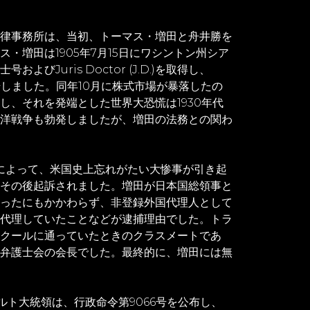
律事務所は、当初、トーマス・増田と舟井勝を
・増田は1905年7月15日にワシントン州シア
Juris Doctor (J.D.)を取得し、
始しました。同年10月に株式市場が暴落したの
し、それを発端とした世界大恐慌は1930年代
洋戦争も勃発しましたが、増田の法務との関わ
本軍によって、米国史上忘れがたい大惨事が引き起
その後起訴されました。増田が日本国総領事と
ったにもかかわらず、非登録外国代理人として
代理していたことなどが逮捕理由でした。トラ
クールに通っていたときのクラスメートであ
弁護士会の会長でした。最終的に、増田には無
ベルト大統領は、行政命令第9066号を公布し、