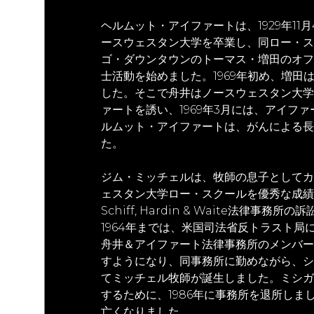
ヘルムット・アイファートは、1929年1
ースウェスタン大学を卒業し、同ロー・スク
ゴ・ダウンタウンのトーマス・増田のオフ
士活動を始めました。1969年初め、増
した。そこで舟井はノースウェスタン大学
ァートを誘い、1969年3月には、アイフ
ルムット・アイファートは、がんによる長
た。
ジム・ミッチェルは、牧師の息子としてカ
ェスタン大学ロー・スクールを優秀な成績で
Schiff, Hardin & Waite法律事
1964年までは、米国司法省反トラスト局
舟井＆アイファート法律事務所のメンバー
すようになり、同事務所に勤めながら、シ
てミッチェル牧師が誕生しました。ミシガ
するために、1986年に事務所を退所しまし
亡くなりました。