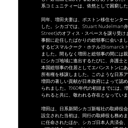
系コミュニティーは、依然として困窮した
同年、増田夫妻は、ポストン移住センター
した。シカゴでは、Stuart Nudelman弁護
Street)のオフィス・スペースを譲り受
事館に赴任したばかりの総領事に会いまし
するビスマルクーク・ホテル(Bismarck
ました。間もなく増田と総領事の間には親
にシカゴ地域に進出するたびに、弁護士と
本国総領事の住居としてエバンストンにあ
所有権を移譲しました。このような日系ア
増田の著しい貢献が日本政府によって認め
られました。1960年代の初頭までには
られると共に、敬われる存在となっていま
増田は、日系新聞シカゴ新報社の取締役会
設立された当初は、同行の取締役も務めま
に任命されたほか、シカゴ日本人共済会、