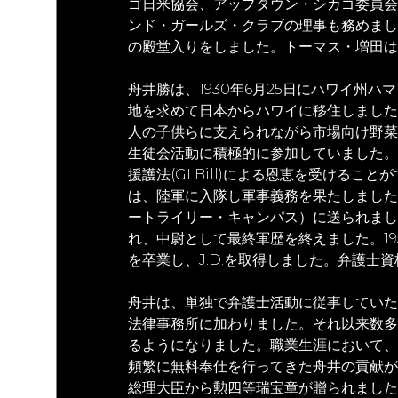
ゴ日米協会、アップタウン・シカゴ委員会
ンド・ガールズ・クラブの理事も務めまし
の殿堂入りをしました。トーマス・増田は1
舟井勝は、1930年6月25日にハワイ州ハ
地を求めて日本からハワイに移住しました
人の子供らに支えられながら市場向け野菜
生徒会活動に積極的に参加していました。
援護法(GI Bill)による恩恵を受けるこ
は、陸軍に入隊し軍事義務を果たしました
ートライリー・キャンパス）に送られまし
れ、中尉として最終軍歴を終えました。1
を卒業し、J.D.を取得しました。弁護士
舟井は、単独で弁護士活動に従事していたこ
法律事務所に加わりました。それ以来数多
るようになりました。職業生涯において、
頻繁に無料奉仕を行ってきた舟井の貢献が
総理大臣から勲四等瑞宝章が贈られました