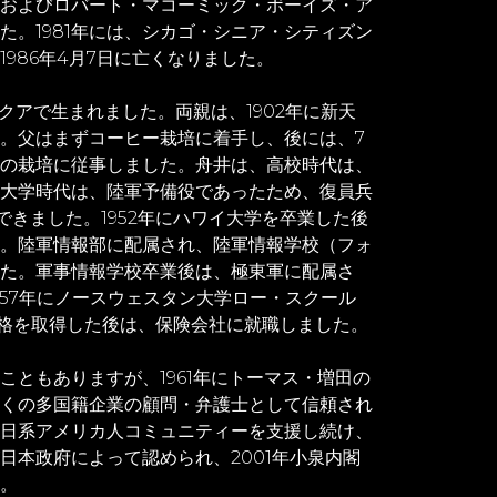
およびロバート・マコーミック・ボーイズ・ア
た。1981年には、シカゴ・シニア・シティズン
986年4月7日に亡くなりました。
マクアで生まれました。両親は、1902年に新天
。父はまずコーヒー栽培に着手し、後には、7
の栽培に従事しました。舟井は、高校時代は、
大学時代は、陸軍予備役であったため、復員兵
とができました。1952年にハワイ大学を卒業した後
。陸軍情報部に配属され、陸軍情報学校（フォ
た。軍事情報学校卒業後は、極東軍に配属さ
957年にノースウェスタン大学ロー・スクール
資格を取得した後は、保険会社に就職しました。
ともありますが、1961年にトーマス・増田の
くの多国籍企業の顧問・弁護士として信頼され
日系アメリカ人コミュニティーを支援し続け、
日本政府によって認められ、2001年小泉内閣
。