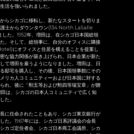
生活を強いられました。
からシカゴに移転し、新たなスタートを切りま
士からダウンタウン(134 North LaSalle
けました。1952年、増田は、在シカゴ日本国総領
た。そして、総領事に、自分のオフィスに隣接
 Hotel)にオフィスと住居を構えることを提案し
密な協力関係が築き上げられ、日本企業が新た
して増田を雇うようになりました。増田は、日
る邸宅を購入し、その後、日本国領事館にその
メリカ人コミュニティーおよび日本国に対する
られ、後に「勲五等および勲四等瑞宝章」が贈
、増田は、シカゴの日本人コミュニティで広く知
した。
長に任命されたこともあり、シカゴ東京銀行が
した。1967年には、シカゴ日系評議会の会長
シカゴ定住者会、シカゴ日本商工会議所、シカ