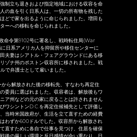
強制立ち退きおよび指定地域における収容を命
人の血を引く日系人は、一切の所有物を残した
ほどで家を出るように命じられました。増田も
ターへの移転を命じられました。
政命令第9102号に署名し、戦時転住局(War
設され、当局に日系アメリカ人を抑留所や移住センターに
田夫妻はシアトル・フェアグラウンドにある移
リゾナ州のポストン収容所に移されました。戦
ドルで弁護士として雇いました。
ターから解放された後の移転先、すなわち再定住
の委員に選ばれました。収容者は、解放後もワ
ニア州などの元の家に戻ることは許されません
びワシントンD.C.を再定住候補先として評価し
、当時米国政府が、生活を立て直すための経費
はわずか600ドルでした。収容所から解放され
て直すために各自で仕事を見つけ、住居を確保
戦後の厳しい環境と反日感情が合い重なり、日