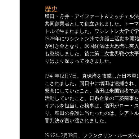
歴史
増田・舟井・アイファート＆ミッチェル法
共同創業者として創立されました。トーマス
トルで生まれました。ワシントン大学で学士号および
1929年にワシントン州で弁護士活動を開
が引き金となり、米国経済は大恐慌に突入
も継続しました。後に第二次世界戦や太平
りはより深まってゆきました。
1941年12月7日、真珠湾を攻撃した日
こされました。同日中に増田は逮捕され、
懇意にしていたこと、増田は米国籍者であ
活動していたこと、日系企業の三菱商事を
イアルを担当した検事は、増田がロー・ス
り、増田の弁護に当たったのは、シアトル
罪判決が言い渡されました。
1942年2月19日、フランクリン・ルーズ