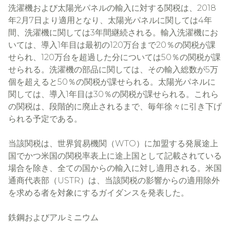
洗濯機および太陽光パネルの輸入に対する関税は、2018
年2月7日より適用となり、太陽光パネルに関しては4年
間、洗濯機に関しては3年間継続される。輸入洗濯機にお
いては、導入1年目は最初の120万台まで20％の関税が課
せられ、120万台を超過した分については50％の関税が課
せられる。洗濯機の部品に関しては、その輸入総数が5万
個を超えると50％の関税が課せられる。太陽光パネルに
関しては、導入1年目は30％の関税が課せられる。これら
の関税は、段階的に廃止されるまで、毎年徐々に引き下げ
られる予定である。
当該関税は、世界貿易機関（WTO）に加盟する発展途上
国でかつ米国の関税率表上に途上国として記載されている
場合を除き、全ての国からの輸入に対し適用される。米国
通商代表部（USTR）は、当該関税の影響からの適用除外
を求める者を対象にするガイダンスを発表した。
鉄鋼およびアルミニウム