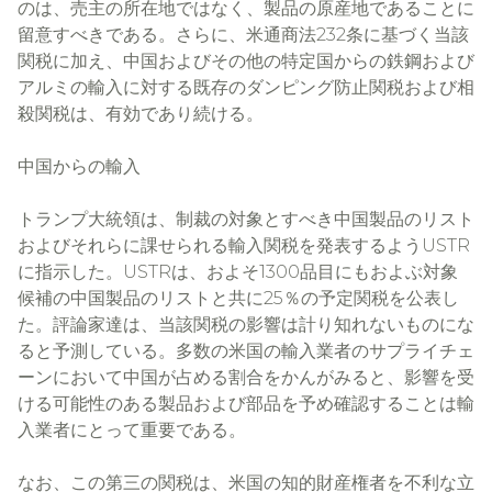
のは、売主の所在地ではなく、製品の原産地であることに
留意すべきである。さらに、米通商法232条に基づく当該
関税に加え、中国およびその他の特定国からの鉄鋼および
アルミの輸入に対する既存のダンピング防止関税および相
殺関税は、有効であり続ける。
中国からの輸入
トランプ大統領は、制裁の対象とすべき中国製品のリスト
およびそれらに課せられる輸入関税を発表するようUSTR
に指示した。USTRは、およそ1300品目にもおよぶ対象
候補の中国製品のリストと共に25％の予定関税を公表し
た。評論家達は、当該関税の影響は計り知れないものにな
ると予測している。多数の米国の輸入業者のサプライチェ
ーンにおいて中国が占める割合をかんがみると、影響を受
ける可能性のある製品および部品を予め確認することは輸
入業者にとって重要である。
なお、この第三の関税は、米国の知的財産権者を不利な立