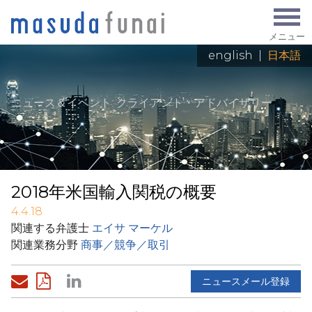
メニュー
english
|
日本語
ニュース＆イベント
: クライアント・アドバイザリー
2018年米国輸入関税の概要
4.4.18
関連する弁護士
エイサ マーケル
関連業務分野
商事／競争／取引
ニュースメール登録