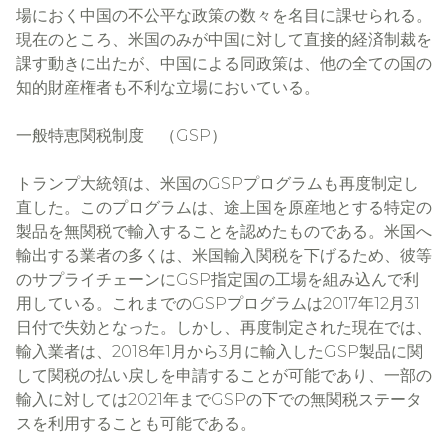
場におく中国の不公平な政策の数々を名目に課せられる。
現在のところ、米国のみが中国に対して直接的経済制裁を
課す動きに出たが、中国による同政策は、他の全ての国の
知的財産権者も不利な立場においている。
一般特恵関税制度 （GSP）
トランプ大統領は、米国のGSPプログラムも再度制定し
直した。このプログラムは、途上国を原産地とする特定の
製品を無関税で輸入することを認めたものである。米国へ
輸出する業者の多くは、米国輸入関税を下げるため、彼等
のサプライチェーンにGSP指定国の工場を組み込んで利
用している。これまでのGSPプログラムは2017年12月31
日付で失効となった。しかし、再度制定された現在では、
輸入業者は、2018年1月から3月に輸入したGSP製品に関
して関税の払い戻しを申請することが可能であり、一部の
輸入に対しては2021年までGSPの下での無関税ステータ
スを利用することも可能である。