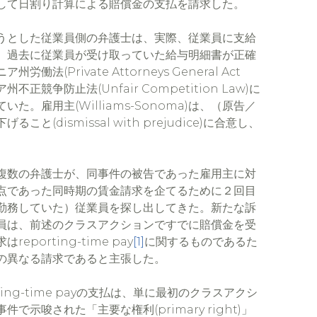
して日割り計算による賠償金の支払を請求した。
うとした従業員側の弁護士は、実際、従業員に支給
、過去に従業員が受け取っていた給与明細書が正確
Private Attorneys General Act
不正競争防止法(Unfair Competition Law)に
。雇用主(Williams-Sonoma)は、（原告／
dismissal with prejudice)に合意し、
複数の弁護士が、同事件の被告であった雇用主に対
点であった同時期の賃金請求を企てるために２回目
勤務していた）従業員を探し出してきた。新たな訴
員は、前述のクラスアクションですでに賠償金を受
orting-time pay
[1]
に関するものであるた
の異なる請求であると主張した。
ng-time payの支払は、単に最初のクラスアクシ
唆された「主要な権利(primary right)」