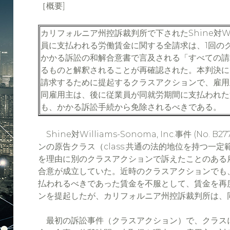
［概要]
カリフォルニア州控訴裁判所で下されたShine対Wil
員に支払われる労働賃金に関する全請求は、1回の
かかる訴訟の和解合意書で言及される「すべての請求(a
るものと解釈されることが再確認された。本判決に
請求するために提起するクラスアクションで、雇用
同雇用主は、後に従業員が同就労期間に支払われた
も、かかる訴訟手続から免除されるべきである。
Shine対Williams-Sonoma, Inc.事件 (No. B27
ンの原告クラス（class:共通の法的地位を持つ一
を理由に別のクラスアクションで訴えたことのある
合意が成立していた。近時のクラスアクションでも
払われるべきであった賃金を不服として、賃金を再
ンを提起したが、カリフォルニア州控訴裁判所は、
最初の訴訟事件（クラスアクション）で、クラス