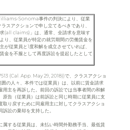
liams-Sonoma事件の判決により、従業
クラスアクションで申し立てるべきであり、
ll claims)」は、通常、全請求を意味す
より、従業員が特定の就労期間の労働賃金を
主が従業員と1度和解を成立させていれば、
賃金を不服として再度訴訟を提起したとして
7513 (Cal. App. May 29, 2018))で、クラスアクショ
定範囲の人々、本件では従業員）は、以前に賃金請求
雇用主を再訴した。前回の訴訟では当事者間の和解
、原告（従業員）は前訴訟と同じ時期に従業員に支
度取り戻すために同雇用主に対してクラスアクショ
同訴訟の棄却を支持した。
に属する従業員は、未払い時間外勤務手当、最低賃