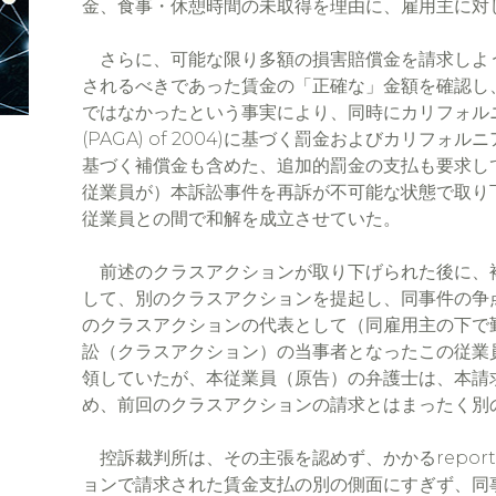
金、食事・休憩時間の未取得を理由に、雇用主に対
さらに、可能な限り多額の損害賠償金を請求しよ
されるべきであった賃金の「正確な」金額を確認し
ではなかったという事実により、同時にカリフォルニア州労働法(
(PAGA) of 2004)に基づく罰金およびカリフォルニア州
基づく補償金も含めた、追加的罰金の支払も要求していた
従業員が）本訴訟事件を再訴が不可能な状態で取り下げること(
従業員との間で和解を成立させていた。
前述のクラスアクションが取り下げられた後に、
して、別のクラスアクションを提起し、同事件の争
のクラスアクションの代表として（同雇用主の下で
訟（クラスアクション）の当事者となったこの従業
領していたが、本従業員（原告）の弁護士は、本請求はrep
め、前回のクラスアクションの請求とはまったく別
控訴裁判所は、その主張を認めず、かかるreporti
ョンで請求された賃金支払の別の側面にすぎず、同事件で示