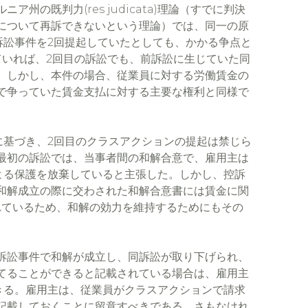
の既判力(res judicata)理論（すでに判決
について再訴できないという理論）では、同一の原
関して訴訟事件を2回提起していたとしても、かかる争点と
ていれば、2回目の訴訟でも、前訴訟に生じていた同
。しかし、本件の場合、従業員に対する労働賃金の
で争っていた賃金支払に対する主要な権利と同様で
)理論に基づき、2回目のクラスアクションの提起は禁じら
最初の訴訟では、当事者間の和解合意で、雇用主は
理論による保護を放棄していると主張した。しかし、控訴
和解成立の際に交わされた和解合意書には賃金に関
記載されているため、和解の効力を維持するためにもその
訴訟事件で和解が成立し、同訴訟が取り下げられ、
てることができると記載されている場合は、雇用主
放棄できる。雇用主は、従業員がクラスアクションで請求
記載しておくことに留意すべきである。さもなけれ