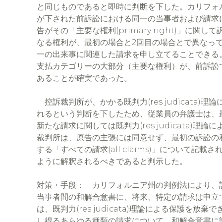
と同じものであると即時に判断を下した。カリフォルニア州
が下された前訴訟における同一の当事者および請求
告がその「主要な権利(primary right)」に
なる権利が、最初の場合と2回目の場合とで異なっ
一の出来事に関連した請求を申し立てることできる
支払カテゴリーの大部分（主要な権利）が、前訴訟
あることが確実であった。
控訴裁判所が、かかる既判力(res judicata
れるという判断を下したため、従業員の弁護士は、
新たな請求に関しては既判力(res judicata)
裁判所は、原告の主張には同意せず、最初の訴訟の
する「すべての請求(all claims)」について
ように解釈されるべきであると判示した。
対策・手段： カリフォルニア州の判例法により、
当事者間の和解合意書に、将来、特定の請求は申立
は、既判力(res judicata)理論による保護を
し得るあらゆる種類の請求について、和解合意書に