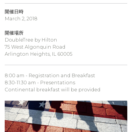
開催日時
March 2, 2018
開催場所
DoubleTree by Hilton
75 West Algonquin Road
Arlington Heights, IL 60005
8:00 am - Registration and Breakfast
8:30-11:30 am - Presentations
Continental breakfast will be provided