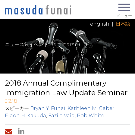
メニュー
english
|
日本語
ニュース＆イベント
: Seminars
2018 Annual Complimentary
Immigration Law Update Seminar
3.2.18
スピーカー
Bryan Y. Funai
,
Kathleen M. Gaber
,
Eldon H. Kakuda
,
Fazila Vaid
,
Bob White