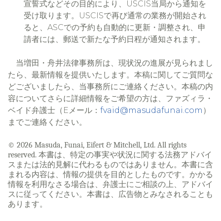
宣誓式などその目的により、USCIS当局から通知を
受け取ります。USCISで再び通常の業務が開始され
ると、ASCでの予約も自動的に更新・調整され、申
請者には、郵送で新たな予約日程が通知されます。
当増田・舟井法律事務所は、現状況の進展が見られまし
たら、最新情報を提供いたします。本稿に関してご質問な
どございましたら、当事務所にご連絡ください。本稿の内
容についてさらに詳細情報をご希望の方は、ファズィラ・
ベイド弁護士（Eメール：
fvaid@masudafunai.com
）
までご連絡ください。
© 2026 Masuda, Funai, Eifert & Mitchell, Ltd. All rights
reserved. 本書は、特定の事実や状況に関する法務アドバイ
スまたは法的見解に代わるものではありません。本書に含
まれる内容は、情報の提供を目的としたものです。かかる
情報を利用なさる場合は、弁護士にご相談の上、アドバイ
スに従ってください。本書は、広告物とみなされることも
あります。