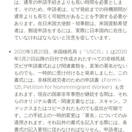
は、通常の申請手続きよりも長い時間を必要としま
す。そのため、申請者は、ビザ発給までの待機期間が
通常よりも長引く可能性があることを予測する必要が
あります。在日米国大使館・領事館は、米国渡航希望
者は、郵送申請をするには、実際に日本国内に在住し
ていなければならないと注意を促しています。
2020年3月20日、米国移民局（「USCIS」）は2020
年3月21日以降の日付で作成されたすべての非移民就
労ビザ申請書式および関連書類を、直筆の署名がない
ものでも、一時的に受け付けると発表しました。この
書式には、非移民就労者のための申請書
（
Form I-
129, Petition for Nonimmigrant Worker）も含
まれます。現在の国家非常事態が継続する間は、それ
らのオリジナル書式・関連文書などは、スキャン、フ
ァックスまたはコピーされたものでも提出が可能で
す。この手続上の一時的変更は「署名」についてのみ
適用されます。それ以外の書式を記入する際には、各
書式の記入要領に従わなければなりせん。申請者は、