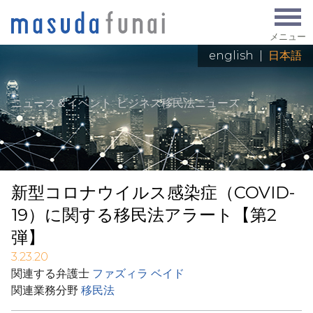
メニュー
english
|
日本語
ニュース＆イベント
: ビジネス移民法ニュース
新型コロナウイルス感染症（COVID-
19）に関する移民法アラート【第2
弾】
3.23.20
関連する弁護士
ファズィラ ベイド
関連業務分野
移民法