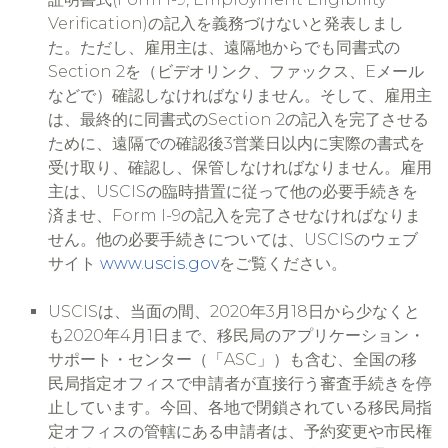
Verification)の記入を義務づけないと発表しまし
た。ただし、雇用主は、遠隔地からでも同書式の
Section 2を（ビデオリンク、ファックス、Eメール
などで）確認しなければなりません。そして、雇用主
は、最終的に同書式のSection 2の記入を完了させる
ために、遠隔での確認後3営業日以内に実際の書式を
受け取り、確認し、保管しなければなりません。雇用
主は、USCISの臨時措置に従って他の必要手続きを
済ませ、Form I-9の記入を完了させなければなりま
せん。他の必要手続きについては、USCISのウェブ
サイト
www.uscis.gov
をご覧ください。
USCISは、当面の間、2020年3月18日から少なくと
も2020年4月1日まで、移民局のアプリケーション・
サポート・センター（「ASC」）も含む、全国の移
民局指定オフィスで申請者が直接行う審査手続きを停
止しています。今回、各地で閉鎖されている移民局指
定オフィスの管轄にある申請者は、予約変更や市民権