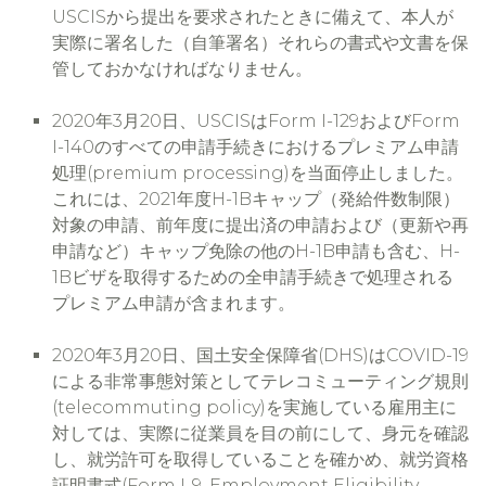
USCISから提出を要求されたときに備えて、本人が
実際に署名した（自筆署名）それらの書式や文書を保
管しておかなければなりません。
2020年3月20日、USCISはForm I-129およびForm
I-140のすべての申請手続きにおけるプレミアム申請
処理(premium processing)を当面停止しました。
これには、2021年度H-1Bキャップ（発給件数制限）
対象の申請、前年度に提出済の申請および（更新や再
申請など）キャップ免除の他のH-1B申請も含む、H-
1Bビザを取得するための全申請手続きで処理される
プレミアム申請が含まれます。
2020年3月20日、国土安全保障省(DHS)はCOVID-19
による非常事態対策としてテレコミューティング規則
(telecommuting policy)を実施している雇用主に
対しては、実際に従業員を目の前にして、身元を確認
し、就労許可を取得していることを確かめ、就労資格
証明書式(Form I-9, Employment Eligibility