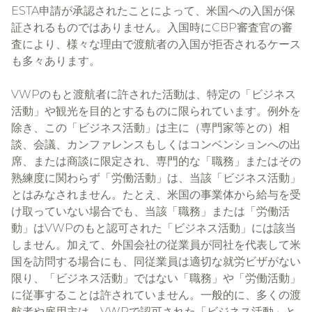
ESTA
申請が承認されたことによって、米国への入国が保
CBP
証されるものではありません。入国時に
審査官の審
査により、様々な理由で渡航者の入国が拒否されるケース
も多々あります。
VWP
のもと渡航者に許された活動は、特定の「ビジネス
活動」や観光を目的とするものに限られています。例外を
除き、この「ビジネス活動」は主に（専門家等との）相
談、会議、カンファレンスもしくはコンベンションへの出
席、または商談に限定され、専門的な「職務」またはその
熟練度に関わらず「労働活動」は、当該「ビジネス活動」
とはみなされません。たとえ、米国の事業体から給与を受
け取っていない場合でも、当該「職務」または「労働活
VWP
動」は
のもと認可された「ビジネス活動」には該当
しません。加えて、外国会社の従業員が同社を代表して米
国を訪問する場合にも、同従業員は適切な就労ビザがない
限り、「ビジネス活動」ではない「職務」や「労働活動」
に従事することは許されていません。一般的に、多くの渡
VWP
航者や雇用主は、
で認可された「ビジネス活動」と