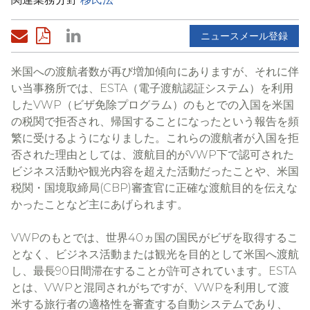
ニュースメール登録
米国への渡航者数が再び増加傾向にありますが、それに伴
ESTA
い当事務所では、
（電子渡航認証システム）を利用
VWP
した
（ビザ免除プログラム）のもとでの入国を米国
の税関で拒否され、帰国することになったという報告を頻
繁に受けるようになりました。これらの渡航者が入国を拒
VWP
否された理由としては、渡航目的が
下で認可された
ビジネス活動や観光内容を超えた活動だったことや、米国
(CBP)
税関・国境取締局
審査官に正確な渡航目的を伝えな
かったことなど主にあげられます。
VWP
40
のもとでは、世界
ヵ国の国民がビザを取得するこ
となく、ビジネス活動または観光を目的として米国へ渡航
90
ESTA
し、最長
日間滞在することが許可されています。
VWP
VWP
とは、
と混同されがちですが、
を利用して渡
米する旅行者の適格性を審査する自動システムであり、