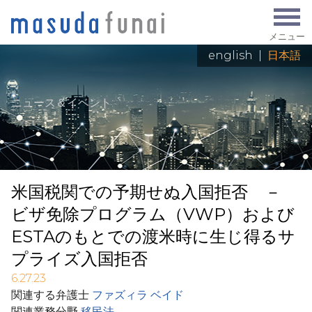
メニュー
english
|
日本語
ニュース＆イベント
:
米国税関での予期せぬ入国拒否 －
ビザ免除プログラム（VWP）および
ESTAのもとでの渡米時に生じ得るサ
プライズ入国拒否
6.27.23
関連する弁護士
ファズィラ ベイド
関連業務分野
移民法