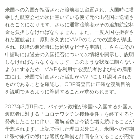
米国への入国が拒否された渡航者は留置され、入国時に搭
乗した航空会社の次に空いている便で元の出発国に送還さ
れることになります。さらに通常渡航者がその追加航空料
金を負担しなければなりません。また、一度入国を拒否さ
VWP
れた渡航者は、原則永久的に
のもとでの渡米が禁止
され、以降の渡米時には適切なビザを申請し、さらにその
申請時には過去の入国拒否についての情報を開示し、説明
しなければならなくなります。このような状況に陥らない
VWP
ようにするため、
を利用する渡航者およびその雇用
VWP
主には、米国で計画された活動が
により認可される
CBP
ものであることを確認し、
審査官に正確な渡航目的
を説明できるように準備することが求められます。
2023
5
11
年
月
日に、バイデン政権が米国へ入国する外国人
渡航者に対する「コロナワクチン接種要件」を終了すると
発表したことに伴い、渡航者数は今後も増え続けることが
予想されます。上記で示した理由以外にも、米国への短期
出張や旅行の際には適切な準備と計画を立てることが円滑