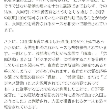
そうではない活動の違いを十分に認識できておらず、その
CBP
結果、入国時に
審査官とのやりとりを通じて、実際
の渡航目的が認可されていない職務活動であることがわか
り、入国拒否を通告されるケースが相次いで報告されてい
ます。
CBP
さらに、
審査官に説明した渡航目的が不正確であっ
たために、入国を拒否されたケースも複数報告されていま
す。一例として、渡航者が当初から米国で「職務」、「労
働活動」または「ビジネス活動」に従事することを目的と
しているにも関わらず、審査官に渡航目的は観光であると
答えてしまうケースがあげられます。審査官との質疑応答
を通じて実際の目的が「職務」、「労働活動」または「ビ
ジネス活動（たとえ認可されていている内容であって
CBP
も）」に従事することであると判明したことで、
審
査官に「この渡航者は最初の質問時に虚偽の理由で入国し
ようとした」と判断され、入国が拒否されるケースも多々
報告されています。