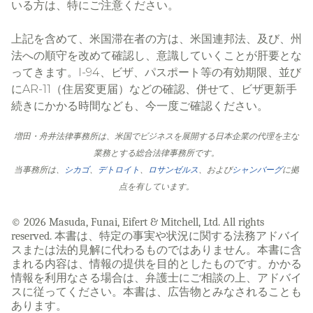
いる方は、特にご注意ください。
上記を含めて、米国滞在者の方は、米国連邦法、及び、州
法への順守を改めて確認し、意識していくことが肝要とな
ってきます。I-94、ビザ、パスポート等の有効期限、並び
にAR-11（住居変更届）などの確認、併せて、ビザ更新手
続きにかかる時間なども、今一度ご確認ください。
増田・舟井法律事務所は、米国でビジネスを展開する日本企業の代理を主な
業務とする総合法律事務所です。
当事務所は、
シカゴ
、
デトロイト
、
ロサンゼルス
、および
シャンバーグ
に拠
点を有しています。
© 2026 Masuda, Funai, Eifert & Mitchell, Ltd. All rights
reserved. 本書は、特定の事実や状況に関する法務アドバイ
スまたは法的見解に代わるものではありません。本書に含
まれる内容は、情報の提供を目的としたものです。かかる
情報を利用なさる場合は、弁護士にご相談の上、アドバイ
スに従ってください。本書は、広告物とみなされることも
あります。