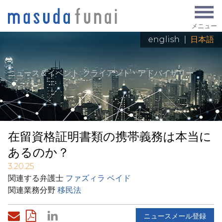
メニュー
english
|
日本語
ニュース＆イベント
: クライアント・アドバイザリー
在留資格証明書類の携帯義務は本当に
あるのか？
3.20.25
関連する弁護士
ファズィラ ベイド
関連業務分野
移民法
ニュースメール登録