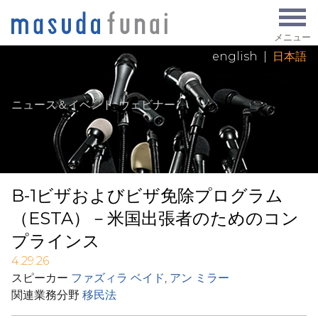
メニュー
english
|
日本語
ニュース＆イベント
: ウェビナー
B-1ビザおよびビザ免除プログラム
（ESTA）－米国出張者のためのコン
プラインス
4.29.26
スピーカー
ファズィラ ベイド
,
アン ミラー
関連業務分野
移民法