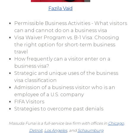
Fazila Vaid
Permissible Business Activities - What visitors
can and cannot do on a business visa
Visa Waiver Program vs. B-1 Visa: Choosing
the right option for short-term business
travel
How frequently can a visitor enter on a
business visa?
Strategic and unique uses of the business
visa classification
Admission of a business visitor who is an
employee of a U.S. company
FIFA Visitors
Strategies to overcome past denials
Masuda Funai is a full-service law firm with offices in
Chicago
,
Detroit
,
Los Angeles
, and
Schaumburg
.